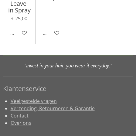
Leave-
in Spray
€ 25,00
In winkelwagen
Houd mij op de hoogte
"Invest in your hair, you wear it everyday."
Klantenservice
Veelgestelde vragen
Verzending, Retourneren & Garantie
Contact
Over ons