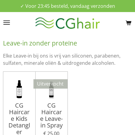
✓ Voor 23:45 besteld, vandaag verzonden
Ga
direct
naar
de
hoofdinhoud
Leave-in zonder proteïne
Elke Leave-in bij ons is vrij van siliconen, parabenen,
sulfaten, minerale oliën & uitdrogende alcoholen.
Uitverkocht
CG
CG
Haircar
Haircar
e Kids
e Leave-
Detangl
in Spray
er
€ 25,00