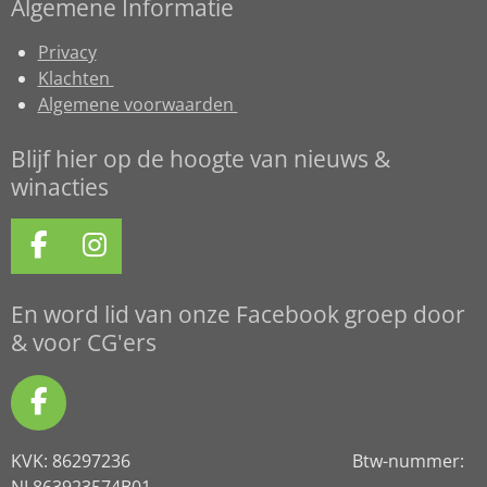
Algemene Informatie
Privacy
Klachten
Algemene voorwaarden
Blijf hier op de hoogte van nieuws &
winacties
F
I
a
n
c
s
En word lid van onze Facebook groep door
e
t
& voor CG'ers
b
a
o
g
F
o
r
a
k
a
KVK: 86297236 Btw-nummer:
c
m