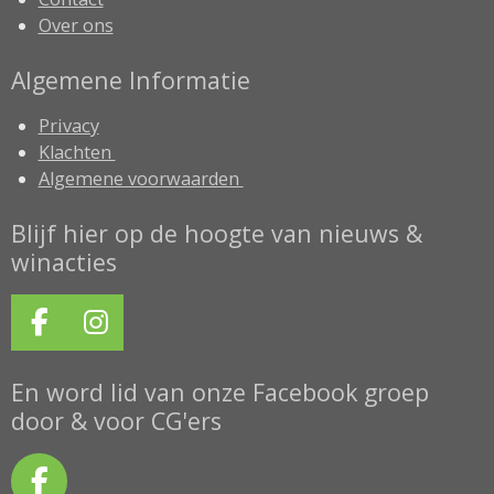
Over ons
Algemene Informatie
Privacy
Klachten
Algemene voorwaarden
Blijf hier op de hoogte van nieuws &
winacties
F
I
a
n
c
s
En word lid van onze Facebook groep
e
t
door & voor CG'ers
b
a
o
g
F
o
r