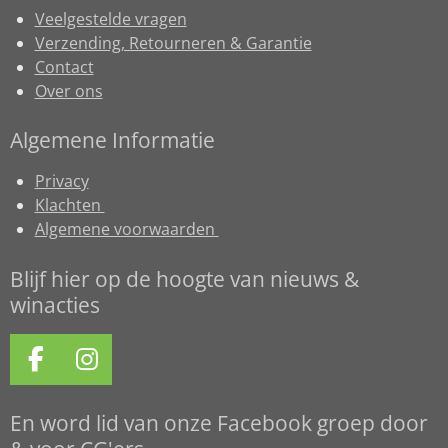
Veelgestelde vragen
Verzending, Retourneren & Garantie
Contact
Over ons
Algemene Informatie
Privacy
Klachten
Algemene voorwaarden
Blijf hier op de hoogte van nieuws &
winacties
F
I
a
n
c
s
En word lid van onze Facebook groep door
e
t