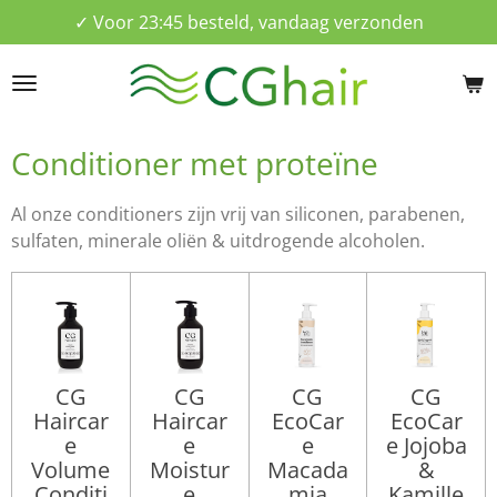
✓ Voor 23:45 besteld, vandaag verzonden
Ga
direct
naar
de
hoofdinhoud
Conditioner met proteïne
Al onze conditioners zijn vrij van siliconen, parabenen,
sulfaten, minerale oliën & uitdrogende alcoholen.
CG
CG
CG
CG
Haircar
Haircar
EcoCar
EcoCar
e
e
e
e Jojoba
Volume
Moistur
Macada
&
Conditi
e
mia
Kamille