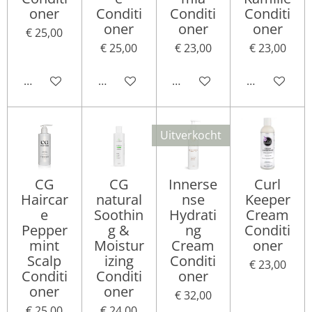
oner
Conditi
Conditi
Conditi
oner
oner
oner
€ 25,00
€ 25,00
€ 23,00
€ 23,00
In winkelwagen
In winkelwagen
In winkelwagen
In winkelwa
Uitverkocht
CG
CG
Innerse
Curl
Haircar
natural
nse
Keeper
e
Soothin
Hydrati
Cream
Pepper
g &
ng
Conditi
mint
Moistur
Cream
oner
Scalp
izing
Conditi
€ 23,00
Conditi
Conditi
oner
oner
oner
€ 32,00
€ 25,00
€ 24,00