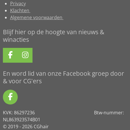
Privacy
Klachten
Algemene voorwaarden
Blijf hier op de hoogte van nieuws &
winacties
F
I
a
n
c
s
En word lid van onze Facebook groep door
e
t
& voor CG'ers
b
a
o
g
F
o
r
a
k
a
KVK: 86297236 Btw-nummer:
c
m
NL863923574B01
e
© 2019 - 2026 CGhair
b