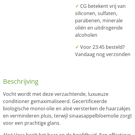
✓
CG betekent vrij van
siliconen, sulfaten,
parabenen, minerale
oliën en uitdrogende
alcoholen
✓
Voor 23:45 besteld?
Vandaag nog verzonden
Beschrijving
Vocht wordt met deze verzachtende, luxueuze
conditioner gemaximaliseerd. Gecertificeerde
biologische monoi-olie en aloë versterken de haarzakjes
en verminderen pluis, terwijl sinaasappelbloemolie zorgt
voor een prachtige glans.
Aloë Vera heelt het haar en de hoofdhuid. Een effectieve