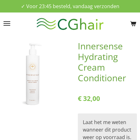
✓ Voor 23:45 besteld, vandaag verzonden
Ga
direct
naar
de
hoofdinhoud
Innersense
Hydrating
Cream
Conditioner
€ 32,00
Laat het me weten
wanneer dit product
weer op voorraad is.