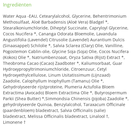
Ingrediënten
Water Aqua -EAU, Cetearylalcohol, Glycerine, Behentrimonium
Methosulfaat, Aloë Barbadensis (Aloë Vera) Bladgel *,
Stearalkoniumchloride, Diheptyl Succinate, Capryloyl Glycerine,
Cocos Nucifera *, Cananga Odorata Bloemolie, Lavandula
Angustifolia (Lavendel) Citrusolie (Lavendel) Aurantium Dulcis
(Sinaasappel) Schilolie *, Salvia Sclarea (Clary) Olie, Vanilline,
Pogostemon Cablin-olie, Glycine Soja (Soja) Olie, Cocos Nucifera
(Kokos) Olie *, Natriumbenzoaat, Oryza Sativa (Rijst) Extract *,
Theobroma Cacao (Cacao) Zaadboter *, Kaliumsorbaat, Guar
Hydroxypropyltrimoniumchloride, Citroenzuur, Cetyl
Hydroxyethylcellulose, Linum Usitatissimum (Lijnzaad)
Zaadolie, Calophyllum Inophyllum (Tamanu) Olie *,
Gehydrolyseerde rijstproteïne, Plumeria Actufolia Bloem
Extractima (Avocado) Bloem Extractima Olie *, Butyrospermum
Parkii (Shea Butter) *,Simmondsia Chinensis (Jojoba) Zaadolie *,
gehydrolyseerde Quinoa, Benzylalcohol, Taraxacum Officinale
(paardenbloem) bladextract, Salvia Officinalis (salie)
bladextract, Melissa Officinalis bladextract, Linalool †,
Limonene †