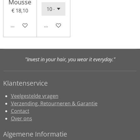
Mousse
€ 18,10
Houd mij op de hoogte
In winkelwagen
"Invest in your hair, you wear it everyday."
Klantenservice
Veelgestelde vragen
Verzending, Retourneren & Garantie
Contact
Over ons
Algemene Informatie