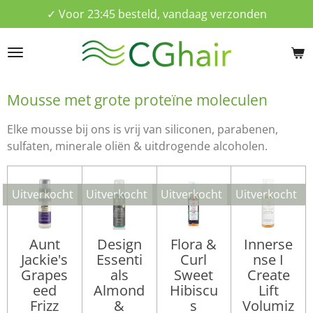
✓ Voor 23:45 besteld, vandaag verzonden
Ga
direct
naar
de
hoofdinhoud
Mousse met grote proteïne moleculen
Elke mousse bij ons is vrij van siliconen, parabenen,
sulfaten, minerale oliën & uitdrogende alcoholen.
Uitverkocht
Uitverkocht
Uitverkocht
Uitverkocht
Aunt
Design
Flora &
Innerse
Jackie's
Essenti
Curl
nse I
Grapes
als
Sweet
Create
eed
Almond
Hibiscu
Lift
Frizz
&
s
Volumiz