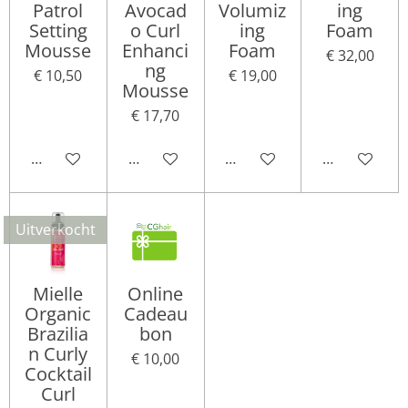
Patrol
Avocad
Volumiz
ing
Setting
o Curl
ing
Foam
Mousse
Enhanci
Foam
€ 32,00
ng
€ 10,50
€ 19,00
Mousse
€ 17,70
Houd mij op de hoogte
Houd mij op de hoogte
Houd mij op de hoogte
Houd mij op
Uitverkocht
Mielle
Online
Organic
Cadeau
Brazilia
bon
n Curly
€ 10,00
Cocktail
Curl