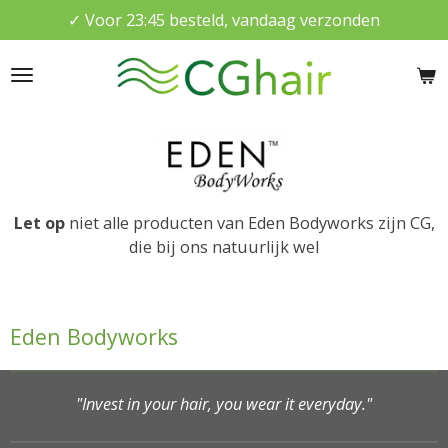
✓ Voor 23:45 besteld, vandaag verzonden
Ga
direct
naar
de
hoofdinhoud
Let op
niet alle producten van Eden Bodyworks zijn CG,
die bij ons natuurlijk wel
Eden Bodyworks
"Invest in your hair, you wear it everyday."