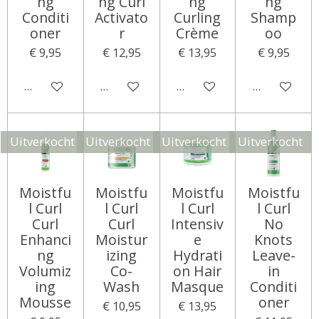
ng
ng Curl
ng
ng
Conditi
Activato
Curling
Shamp
oner
r
Crème
oo
€ 9,95
€ 12,95
€ 13,95
€ 9,95
Houd mij op de hoogte
Houd mij op de hoogte
Houd mij op de hoogte
Houd mij op
Uitverkocht
Uitverkocht
Uitverkocht
Uitverkocht
Moistfu
Moistfu
Moistfu
Moistfu
l Curl
l Curl
l Curl
l Curl
Curl
Curl
Intensiv
No
Enhanci
Moistur
e
Knots
ng
izing
Hydrati
Leave-
Volumiz
Co-
on Hair
in
ing
Wash
Masque
Conditi
Mousse
oner
€ 10,95
€ 13,95