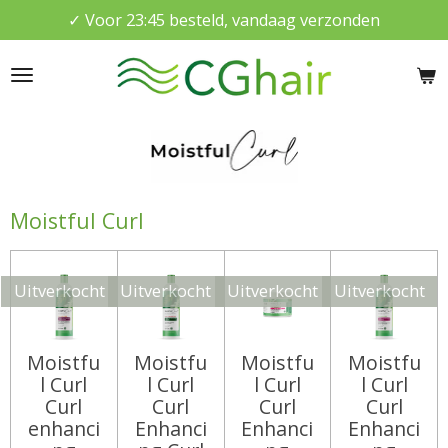
✓ Voor 23:45 besteld, vandaag verzonden
Ga
direct
naar
de
hoofdinhoud
Moistful Curl
Uitverkocht
Uitverkocht
Uitverkocht
Uitverkocht
Moistfu
Moistfu
Moistfu
Moistfu
l Curl
l Curl
l Curl
l Curl
Curl
Curl
Curl
Curl
enhanci
Enhanci
Enhanci
Enhanci