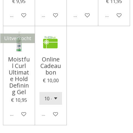
€ 9,95
€ 11,95
Houd mij op de hoogte
Houd mij op de hoogte
Houd mij op de hoogte
Houd mij op
Uitverkocht
Moistfu
Online
l Curl
Cadeau
Ultimat
bon
e Hold
€ 10,00
Definin
g Gel
€ 10,95
Houd mij op de hoogte
In winkelwagen