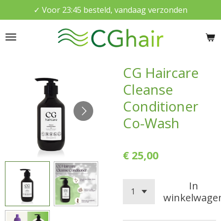
✓ Voor 23:45 besteld, vandaag verzonden
Ga
direct
naar
de
hoofdinhoud
CG Haircare
Cleanse
Conditioner
Co-Wash
€ 25,00
In
winkelwage