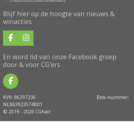
Blijf hier op de hoogte van nieuws &
winacties
F
I
a
n
c
s
En word lid van onze Facebook groep
e
t
door & voor CG'ers
b
a
o
g
F
o
r
a
k
a
KVK: 86297236 Btw-nummer:
c
m
NL863923574B01
e
© 2019 - 2026 CGhair
b
o
o