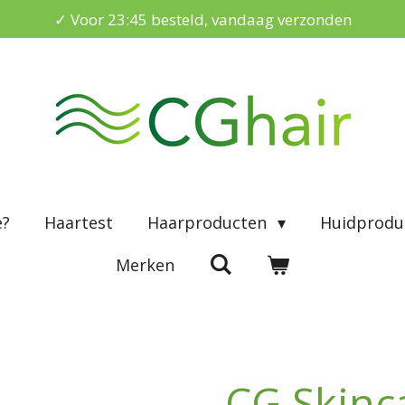
✓ Voor 23:45 besteld, vandaag verzonden
e?
Haartest
Haarproducten
Huidprodu
Merken
CG Skinc