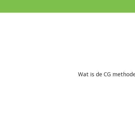
Ga
direct
naar
de
hoofdinhoud
Wat is de CG method