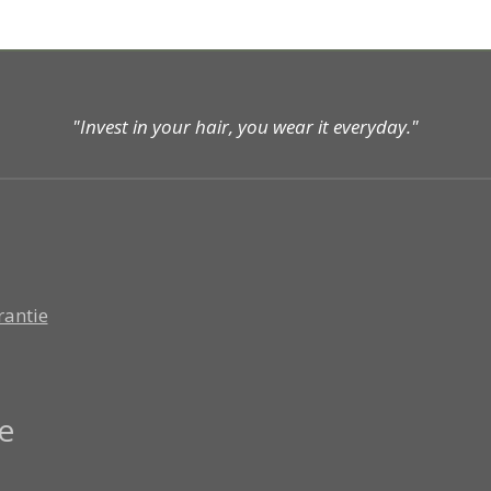
"Invest in your hair, you wear it everyday."
rantie
e