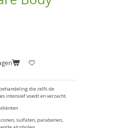
agen
 behandeling die zelfs de
s intensief voedt en verzacht.
ediënten
liconen, sulfaten, parabenen,
gende alcoholen