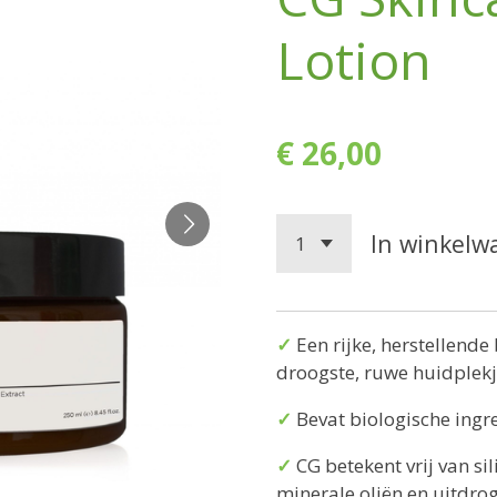
Lotion
€ 26,00
In winkelw
✓
Een rijke, herstellende
droogste, ruwe huidplekje
✓
Bevat biologische ingr
✓
CG betekent vrij van si
minerale oliën en uitdro