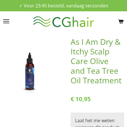
✓ Voor 23:45 besteld, vandaag verzonden
Ga
direct
naar
de
hoofdinhoud
As I Am Dry &
Itchy Scalp
Care Olive
and Tea Tree
Oil Treatment
€ 10,95
Laat het me weten