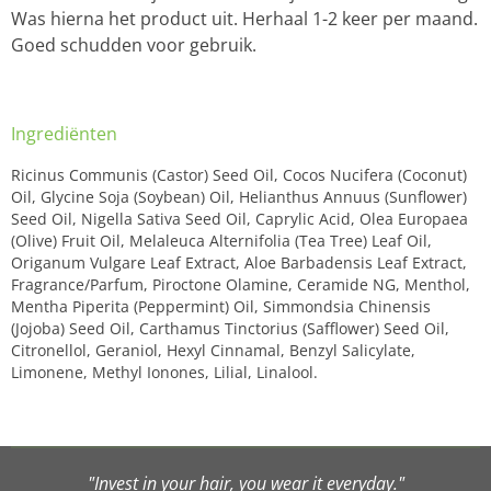
Was hierna het product uit. Herhaal 1-2 keer per maand.
Goed schudden voor gebruik.
Ingrediënten
Ricinus Communis (Castor) Seed Oil, Cocos Nucifera (Coconut)
Oil, Glycine Soja (Soybean) Oil, Helianthus Annuus (Sunflower)
Seed Oil, Nigella Sativa Seed Oil, Caprylic Acid, Olea Europaea
(Olive) Fruit Oil, Melaleuca Alternifolia (Tea Tree) Leaf Oil,
Origanum Vulgare Leaf Extract, Aloe Barbadensis Leaf Extract,
Fragrance/Parfum, Piroctone Olamine, Ceramide NG, Menthol,
Mentha Piperita (Peppermint) Oil, Simmondsia Chinensis
(Jojoba) Seed Oil, Carthamus Tinctorius (Safflower) Seed Oil,
Citronellol, Geraniol, Hexyl Cinnamal, Benzyl Salicylate,
Limonene, Methyl Ionones, Lilial, Linalool.
"Invest in your hair, you wear it everyday."