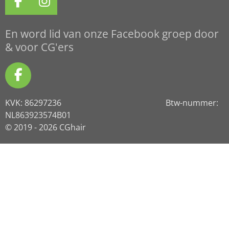
F
I
a
n
c
s
En word lid van onze Facebook groep door
e
t
& voor CG'ers
b
a
o
g
F
o
r
a
k
a
KVK: 86297236 Btw-nummer:
c
m
NL863923574B01
e
© 2019 - 2026 CGhair
b
o
o
k