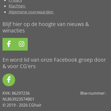
Klachten
Algemene voorwaarden
Blijf hier op de hoogte van nieuws &
winacties
F
I
a
n
c
s
En word lid van onze Facebook groep door
e
t
& voor CG'ers
b
a
o
g
F
o
r
a
k
a
KVK: 86297236 Btw-nummer:
c
m
NL863923574B01
e
© 2019 - 2026 CGhair
b