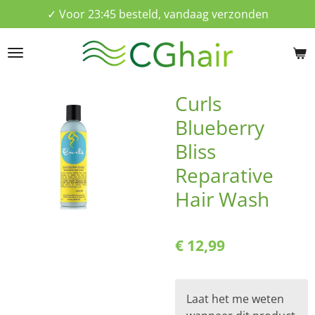
✓ Voor 23:45 besteld, vandaag verzonden
Ga
direct
naar
de
hoofdinhoud
Curls
Blueberry
Bliss
Reparative
Hair Wash
€ 12,99
Laat het me weten