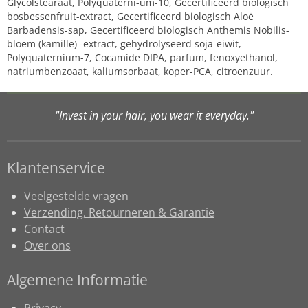
Glycolstearaat, Polyquaterni-um-10, Gecertificeerd biologisch
bosbessenfruit-extract, Gecertificeerd biologisch Aloë
Barbadensis-sap, Gecertificeerd biologisch Anthemis Nobilis-
bloem (kamille) -extract, gehydrolyseerd soja-eiwit,
Polyquaternium-7, Cocamide DIPA, parfum, fenoxyethanol,
natriumbenzoaat, kaliumsorbaat, koper-PCA, citroenzuur.
"Invest in your hair, you wear it everyday."
Klantenservice
Veelgestelde vragen
Verzending, Retourneren & Garantie
Contact
Over ons
Algemene Informatie
Privacy