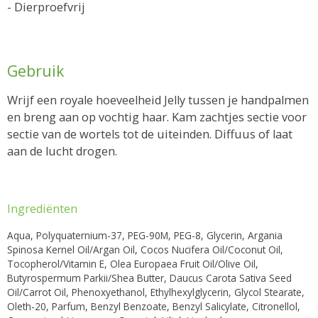
- Dierproefvrij
Gebruik
Wrijf een royale hoeveelheid Jelly tussen je handpalmen
en breng aan op vochtig haar. Kam zachtjes sectie voor
sectie van de wortels tot de uiteinden. Diffuus of laat
aan de lucht drogen.
Ingrediënten
Aqua, Polyquaternium-37, PEG-90M, PEG-8, Glycerin, Argania
Spinosa Kernel Oil/Argan Oil, Cocos Nucifera Oil/Coconut Oil,
Tocopherol/Vitamin E, Olea Europaea Fruit Oil/Olive Oil,
Butyrospermum Parkii/Shea Butter, Daucus Carota Sativa Seed
Oil/Carrot Oil, Phenoxyethanol, Ethylhexylglycerin, Glycol Stearate,
Oleth-20, Parfum, Benzyl Benzoate, Benzyl Salicylate, Citronellol,