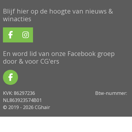
Blijf hier op de hoogte van nieuws &
winacties
F
I
a
n
c
s
En word lid van onze Facebook groep
e
t
door & voor CG'ers
b
a
o
g
F
o
r
a
k
a
KVK: 86297236 Btw-nummer:
c
m
NL863923574B01
e
© 2019 - 2026 CGhair
b
o
o
k