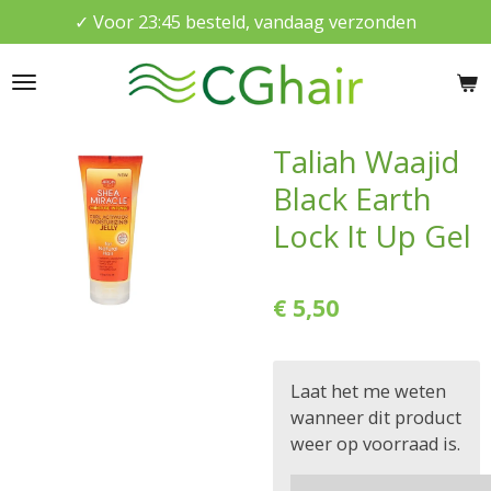
✓ Voor 23:45 besteld, vandaag verzonden
Ga
direct
naar
de
hoofdinhoud
Taliah Waajid
Black Earth
Lock It Up Gel
€ 5,50
Laat het me weten
wanneer dit product
weer op voorraad is.