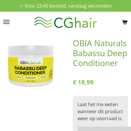
✓ Voor 23:45 besteld, vandaag verzonden
Ga
direct
naar
de
hoofdinhoud
OBIA Naturals
Babassu Deep
Conditioner
€ 18,99
Laat het me weten
wanneer dit product
weer op voorraad is.