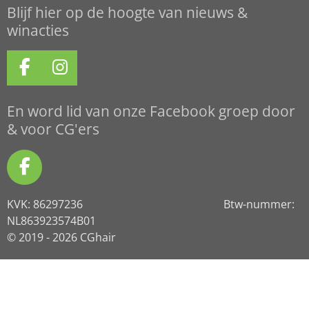
Blijf hier op de hoogte van nieuws &
winacties
F
I
a
n
c
s
En word lid van onze Facebook groep door
e
t
& voor CG'ers
b
a
o
g
F
o
r
a
k
a
KVK: 86297236 Btw-nummer:
c
m
NL863923574B01
e
© 2019 - 2026 CGhair
b
o
o
k