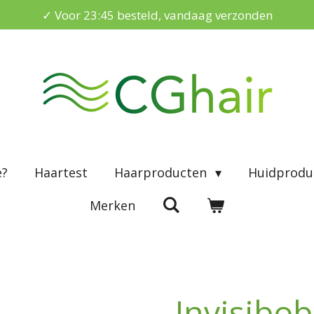
✓ Voor 23:45 besteld, vandaag verzonden
e?
Haartest
Haarproducten
Huidprodu
Merken
Invisibob