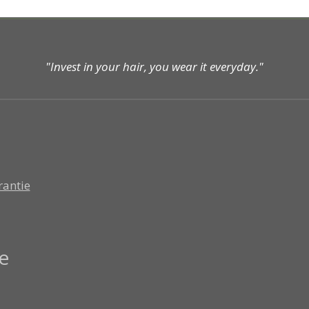
"Invest in your hair, you wear it everyday."
rantie
e