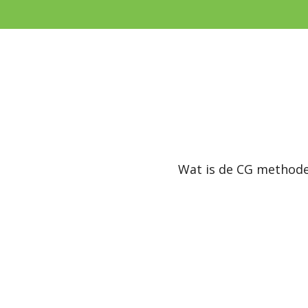
Ga
direct
naar
de
hoofdinhoud
Wat is de CG method