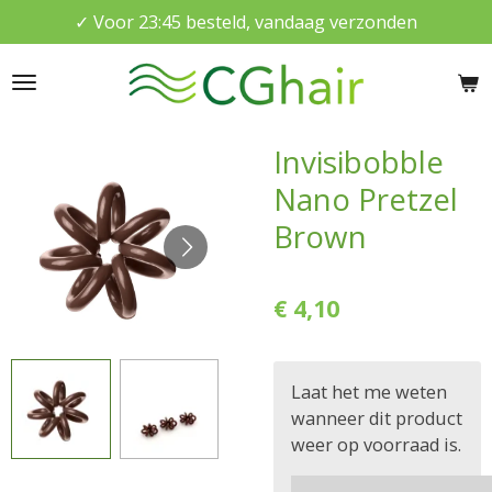
✓ Voor 23:45 besteld, vandaag verzonden
Ga
direct
naar
de
hoofdinhoud
Invisibobble
Nano Pretzel
Brown
€ 4,10
Laat het me weten
wanneer dit product
weer op voorraad is.