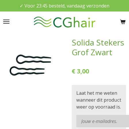
✓ Voor 23:45 besteld, vandaag verzonden
Ga
direct
naar
de
hoofdinhoud
Solida Stekers
Grof Zwart
€ 3,00
Laat het me weten
wanneer dit product
weer op voorraad is.