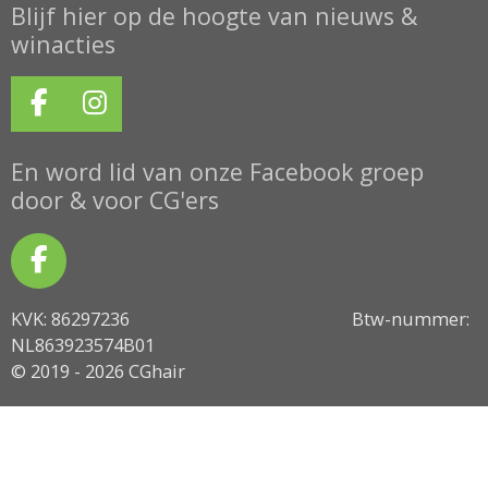
Blijf hier op de hoogte van nieuws &
winacties
F
I
a
n
c
s
En word lid van onze Facebook groep
e
t
door & voor CG'ers
b
a
o
g
F
o
r
a
k
a
KVK: 86297236 Btw-nummer:
c
m
NL863923574B01
e
© 2019 - 2026 CGhair
b
o
o
k