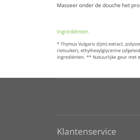
Masseer onder de douche het produ
Ingrediënten
* Thymus Vulgaris (tijm) extract, polyso
rietsuiker), ethylhexylglycerine (afgelei
ingrediënten.
** Natuurlijke geur met e
Klantenservice