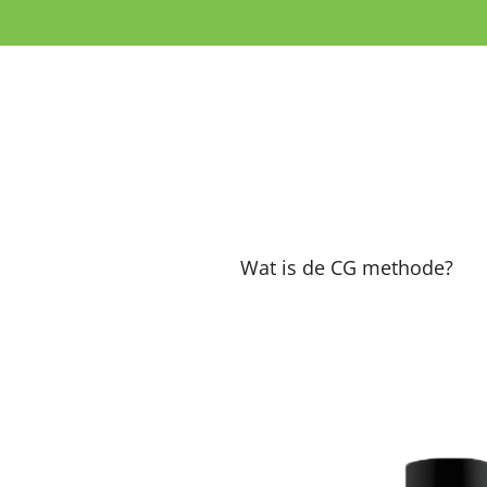
Ga
direct
naar
de
hoofdinhoud
Wat is de CG methode?