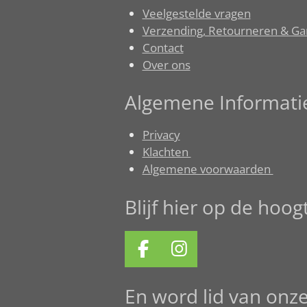
Veelgestelde vragen
Verzending, Retourneren & Ga
Contact
Over ons
Algemene Informati
Privacy
Klachten
Algemene voorwaarden
Blijf hier op de hoo
F
I
a
n
c
s
En word lid van onz