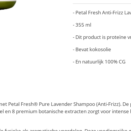
- Petal Fresh Anti-Frizz
- 355 ml
- Dit product is proteïne vr
- Bevat kokosolie
- En natuurlijk 100% CG
e met Petal Fresh® Pure Lavender Shampoo (Anti-Frizz).
De 
del en 8 premium botanische extracten zorgt voor intense 
e fysieke als aromatische voordelen.
Deze voedingsrijke e