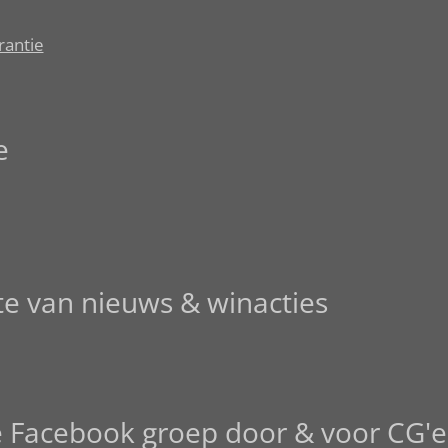
rantie
e
gte van nieuws & winacties
e Facebook groep door & voor CG'e