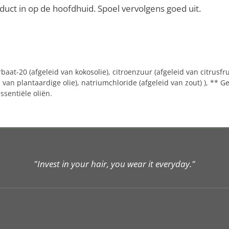
ct in op de hoofdhuid. Spoel vervolgens goed uit.
rbaat-20 (afgeleid van kokosolie), citroenzuur (afgeleid van citrusfr
d van plantaardige olie), natriumchloride (afgeleid van zout) ), ** G
ssentiële oliën.
"Invest in your hair, you wear it everyday."