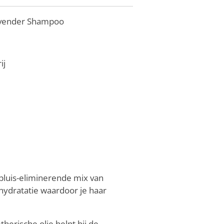
 Lavender Shampoo
ij
pluis-eliminerende mix van
hydratatie waardoor je haar
therische olie helpt bij de