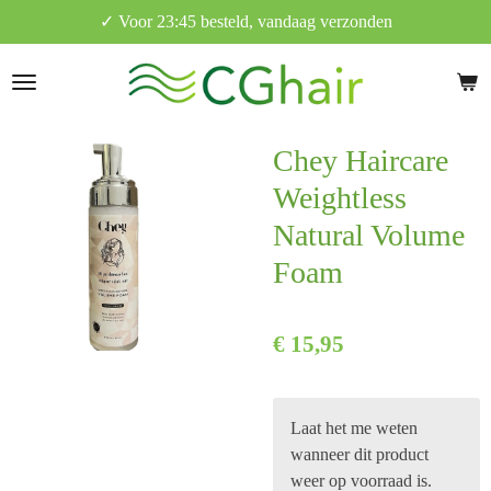
✓ Voor 23:45 besteld, vandaag verzonden
Ga
direct
naar
de
hoofdinhoud
Chey Haircare
Weightless
Natural Volume
Foam
€ 15,95
Laat het me weten
wanneer dit product
weer op voorraad is.