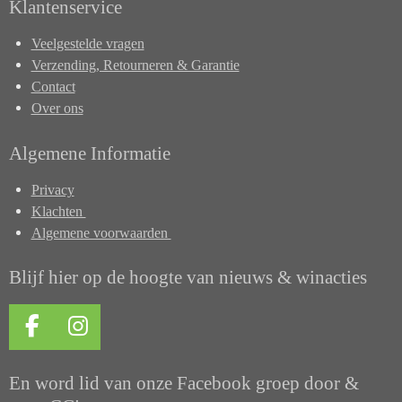
Klantenservice
Veelgestelde vragen
Verzending, Retourneren & Garantie
Contact
Over ons
Algemene Informatie
Privacy
Klachten
Algemene voorwaarden
Blijf hier op de hoogte van nieuws & winacties
F
I
a
n
c
s
En word lid van onze Facebook groep door &
e
t