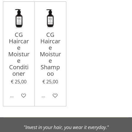
CG
CG
Haircar
Haircar
e
e
Moistur
Moistur
e
e
Conditi
Shamp
oner
oo
€ 25,00
€ 25,00
In winkelwagen
In winkelwagen
"Invest in your hair, you wear it everyday."