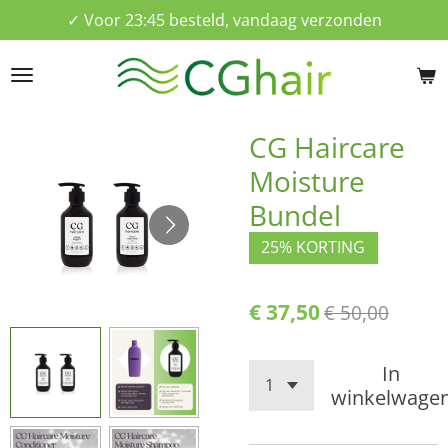
✓ Voor 23:45 besteld, vandaag verzonden
Ga
direct
naar
de
hoofdinhoud
CG Haircare
Moisture
Bundel
25% KORTING
€ 37,50
€ 50,00
In
winkelwage