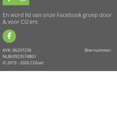
F
I
a
n
c
s
En word lid van onze Facebook groep door
e
t
& voor CG'ers
b
a
o
g
F
o
r
a
k
a
KVK: 86297236 Btw-nummer:
c
m
NL863923574B01
e
© 2019 - 2026 CGhair
b
o
o
k