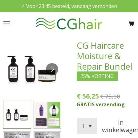
✓ Voor 23:45 besteld, vandaag verzonden
Ga
direct
naar
de
hoofdinhoud
CG Haircare
Moisture &
Repair Bundel
25% KORTING
€ 56,25
€ 75,00
GRATIS verzending
In
winkelwage