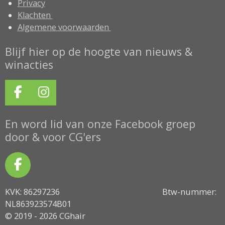
Privacy
Klachten
Algemene voorwaarden
Blijf hier op de hoogte van nieuws &
winacties
F
I
a
n
c
s
En word lid van onze Facebook groep
e
t
door & voor CG'ers
b
a
o
g
F
o
r
a
k
a
KVK: 86297236 Btw-nummer:
c
m
NL863923574B01
e
© 2019 - 2026 CGhair
b