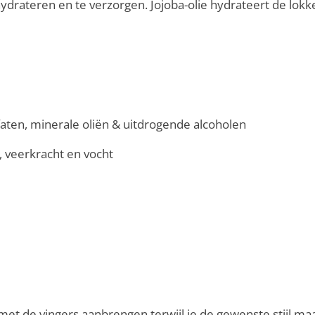
hydrateren en te verzorgen. Jojoba-olie hydrateert de lo
ulfaten, minerale oliën & uitdrogende alcoholen
, veerkracht en vocht
met de vingers aanbrengen terwijl je de gewenste stijl ma