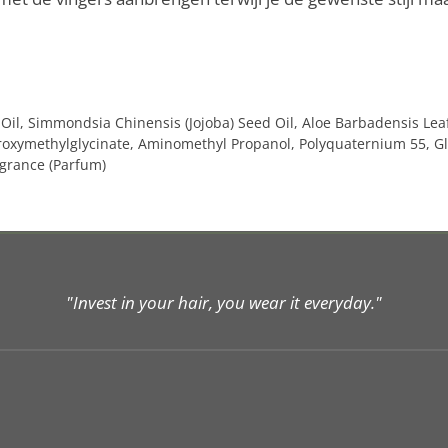
Oil, Simmondsia Chinensis (Jojoba) Seed Oil, Aloe Barbadensis Leaf
droxymethylglycinate, Aminomethyl Propanol, Polyquaternium 55, Gly
agrance (Parfum)
"Invest in your hair, you wear it everyday."