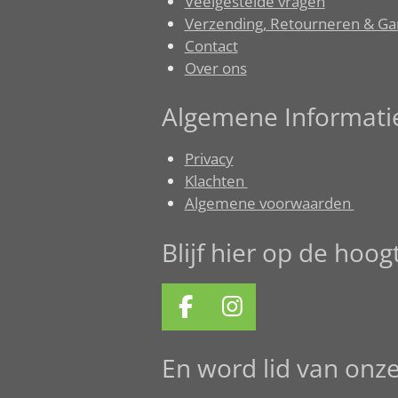
Veelgestelde vragen
Verzending, Retourneren & Ga
Contact
Over ons
Algemene Informati
Privacy
Klachten
Algemene voorwaarden
Blijf hier op de hoo
F
I
a
n
c
s
En word lid van onz
e
t