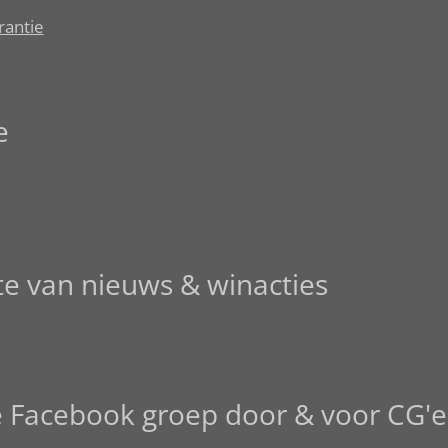
rantie
e
gte van nieuws & winacties
e Facebook groep door & voor CG'e