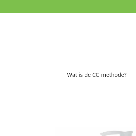
Ga
direct
naar
de
hoofdinhoud
Wat is de CG methode?