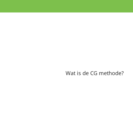
Ga
direct
naar
de
hoofdinhoud
Wat is de CG methode?