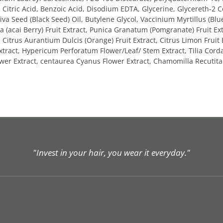
 Citric Acid, Benzoic Acid, Disodium EDTA, Glycerine, Glycereth-2 C
va Seed (Black Seed) Oil, Butylene Glycol, Vaccinium Myrtillus (Blue
a (acai Berry) Fruit Extract, Punica Granatum (Pomgranate) Fruit Extr
 Citrus Aurantium Dulcis (Orange) Fruit Extract, Citrus Limon Frui
tract, Hypericum Perforatum Flower/Leaf/ Stem Extract, Tilia Corda
lower Extract, centaurea Cyanus Flower Extract, Chamomilla Recutita
"Invest in your hair, you wear it everyday."