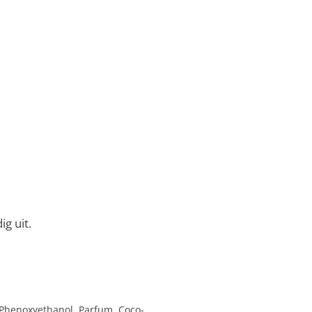
g uit.
Phenoxyethanol, Parfum, Coco-