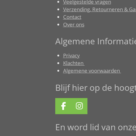
Veelgestelde vragen
Verzending, Retourneren & Ga
Contact
Over ons
Algemene Informati
Privacy
Klachten
Algemene voorwaarden
Blijf hier op de hoo
F
I
a
n
c
s
En word lid van onz
e
t