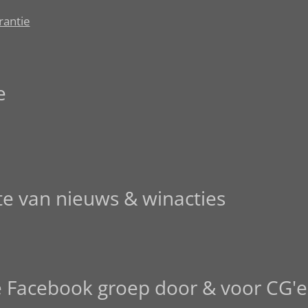
rantie
e
gte van nieuws & winacties
e Facebook groep door & voor CG'e