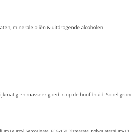
ulfaten, minerale oliën & uitdrogende alcoholen
lijkmatig en masseer goed in op de hoofdhuid. Spoel grondi
um Lauroyl Sarcosinate, PEG-150 Distearate, polyquaternium-10, 