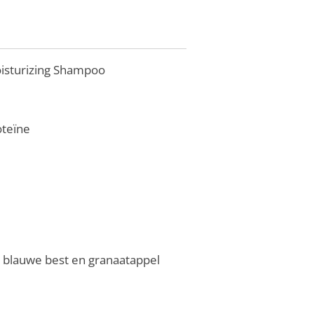
oisturizing Shampoo
oteïne
, blauwe best en granaatappel