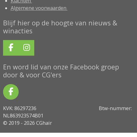
Klachten
Algemene voorwaarden
Blijf hier op de hoogte van nieuws &
winacties
F
I
a
n
c
s
En word lid van onze Facebook groep
e
t
door & voor CG'ers
b
a
o
g
F
o
r
a
k
a
KVK: 86297236 Btw-nummer:
c
m
NL863923574B01
e
© 2019 - 2026 CGhair
b
o