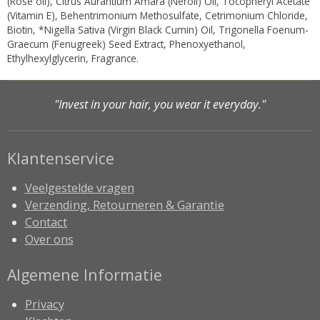
(Rose oil), Citrus Aurantium Amara (Neroli) Oil, Tocopheryl Acetate
(Vitamin E), Behentrimonium Methosulfate, Cetrimonium Chloride,
Biotin, *Nigella Sativa (Virgin Black Cumin) Oil, Trigonella Foenum-
Graecum (Fenugreek) Seed Extract, Phenoxyethanol,
Ethylhexylglycerin, Fragrance.
"Invest in your hair, you wear it everyday."
Klantenservice
Veelgestelde vragen
Verzending, Retourneren & Garantie
Contact
Over ons
Algemene Informatie
Privacy