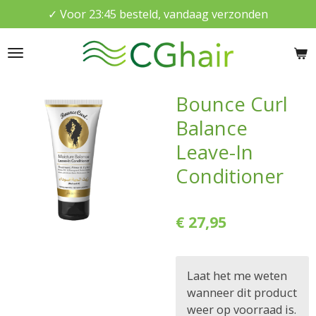
✓ Voor 23:45 besteld, vandaag verzonden
Ga
direct
naar
de
hoofdinhoud
Bounce Curl
Balance
Leave-In
Conditioner
€ 27,95
Laat het me weten
wanneer dit product
weer op voorraad is.