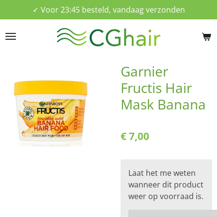
✓ Voor 23:45 besteld, vandaag verzonden
Ga
direct
naar
de
hoofdinhoud
Garnier
Fructis Hair
Mask Banana
€ 7,00
Laat het me weten
wanneer dit product
weer op voorraad is.