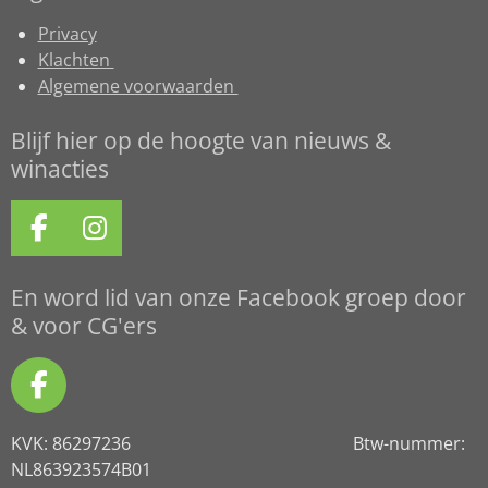
Privacy
Klachten
Algemene voorwaarden
Blijf hier op de hoogte van nieuws &
winacties
F
I
a
n
c
s
En word lid van onze Facebook groep door
e
t
& voor CG'ers
b
a
o
g
F
o
r
a
k
a
KVK: 86297236 Btw-nummer:
c
m
NL863923574B01
e