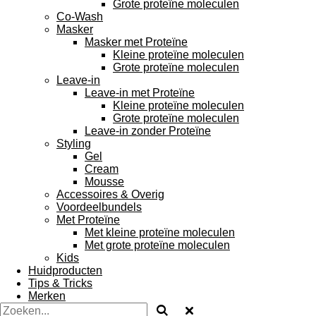
Grote proteïne moleculen
Co-Wash
Masker
Masker met Proteïne
Kleine proteïne moleculen
Grote proteïne moleculen
Leave-in
Leave-in met Proteïne
Kleine proteïne moleculen
Grote proteïne moleculen
Leave-in zonder Proteïne
Styling
Gel
Cream
Mousse
Accessoires & Overig
Voordeelbundels
Met Proteïne
Met kleine proteïne moleculen
Met grote proteïne moleculen
Kids
Huidproducten
Tips & Tricks
Merken