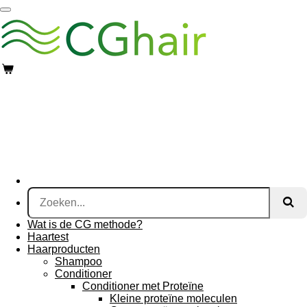
Ga
direct
naar
de
hoofdinhoud
Wat is de CG methode?
Haartest
Haarproducten
Shampoo
Conditioner
Conditioner met Proteïne
Kleine proteïne moleculen