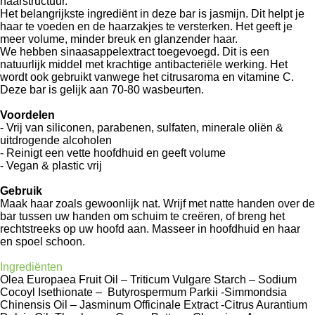
haarstructuur.
Het belangrijkste ingrediënt in deze bar is jasmijn. Dit helpt je
haar te voeden en de haarzakjes te versterken. Het geeft je
meer volume, minder breuk en glanzender haar.
We hebben sinaasappelextract toegevoegd. Dit is een
natuurlijk middel met krachtige antibacteriële werking. Het
wordt ook gebruikt vanwege het citrusaroma en vitamine C.
Deze bar is gelijk aan 70-80 wasbeurten.
Voordelen
- Vrij van siliconen, parabenen, sulfaten, minerale oliën &
uitdrogende alcoholen
- Reinigt een vette hoofdhuid en geeft volume
- Vegan & plastic vrij
Gebruik
Maak haar zoals gewoonlijk nat. Wrijf met natte handen over de
bar tussen uw handen om schuim te creëren, of breng het
rechtstreeks op uw hoofd aan. Masseer in hoofdhuid en haar
en spoel schoon.
Ingrediënten
Olea Europaea Fruit Oil – Triticum Vulgare Starch – Sodium
Cocoyl Isethionate – Butyrospermum Parkii -Simmondsia
Chinensis Oil – Jasminum Officinale Extract -Citrus Aurantium