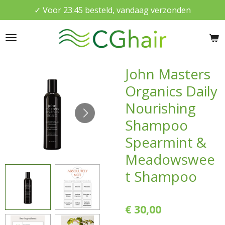
✓ Voor 23:45 besteld, vandaag verzonden
Ga
direct
naar
de
hoofdinhoud
John Masters
Organics Daily
Nourishing
Shampoo
Spearmint &
Meadowswee
t Shampoo
€ 30,00