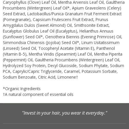
Caryophyllus (Clove) Leaf Oil, Mentha Arvensis Leaf Oil, Gaultheria
Procumbens (Wintergreen) Leaf Oil*, Apium Graveolens (Celery)
Seed Extract, Lactobacillus/Punica Granatum Fruit Ferment Extract
(Pomegranate), Capsicum Frutescens Fruit Extract, Prunus
Amygdalus Dulcis (Sweet Almond) Oil, Smithsonite Extract,
Eucalyptus Globulus Leaf Oil (Eucalyptus), Helianthus Annuus
(Sunflower) Seed Oil*, Oenothera Biennis (Evening Primrose) Oil,
Simmondsia Chinensis (Jojoba) Seed Oil*, Linum Usitatissimum
(Linseed) Seed Oil, Tocopheryl Acetate (Vitamin E), Panthenol
(Vitamin B-5), Mentha Viridis (Spearmint) Leaf Oil, Mentha Piperita
(Peppermint) Oil, Gaultheria Procumbens (Wintergreen) Leaf Oil,
Hydrolyzed Soy Protein, Decyl Glucoside, Sodium Phytate, Sodium
PCA, Caprylic/Capric Triglyceride, Caramel, Potassium Sorbate,
Sodium Benzoate, Citric Acid, Limonene†
*Organic Ingredients
†A natural component of essential oils
"Invest in your hair, you wear it everyday."