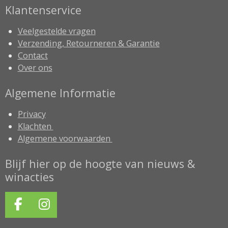
Klantenservice
Veelgestelde vragen
Verzending, Retourneren & Garantie
Contact
Over ons
Algemene Informatie
Privacy
Klachten
Algemene voorwaarden
Blijf hier op de hoogte van nieuws &
winacties
F
I
a
n