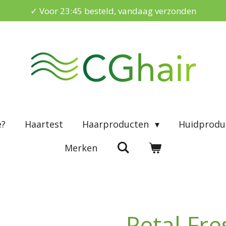
✓ Voor 23:45 besteld, vandaag verzonden
e?
Haartest
Haarproducten
Huidprodu
Merken
Petal Fre