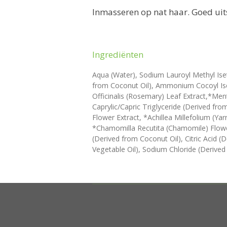
Inmasseren op nat haar. Goed ui
Ingrediënten
Aqua (Water), Sodium Lauroyl Methyl Ise
from Coconut Oil), Ammonium Cocoyl Iset
Officinalis (Rosemary) Leaf Extract,*Men
Caprylic/Capric Triglyceride (Derived fro
Flower Extract, *Achillea Millefolium (Ya
*Chamomilla Recutita (Chamomile) Flower
(Derived from Coconut Oil), Citric Acid (
Vegetable Oil), Sodium Chloride (Derived 