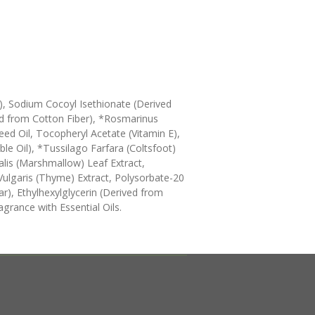
), Sodium Cocoyl Isethionate (Derived
ed from Cotton Fiber), *Rosmarinus
eed Oil, Tocopheryl Acetate (Vitamin E),
le Oil), *Tussilago Farfara (Coltsfoot)
nalis (Marshmallow) Leaf Extract,
ulgaris (Thyme) Extract, Polysorbate-20
ar), Ethylhexylglycerin (Derived from
grance with Essential Oils.