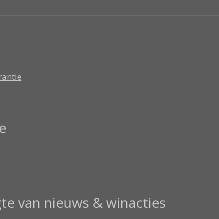
rantie
e
gte van nieuws & winacties