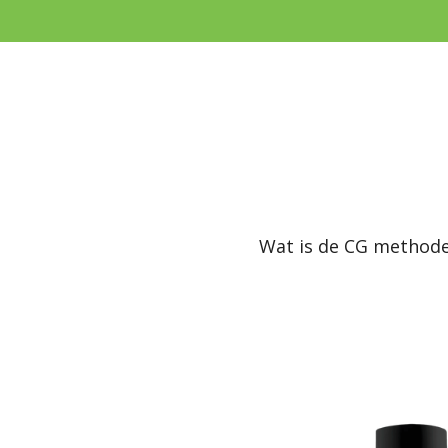
Ga
direct
naar
de
hoofdinhoud
Wat is de CG method