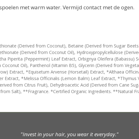
tspoelen met warm water. Vermijd contact met de ogen.
thionate (Derived from Coconut), Betaine (Derived from Sugar Beets
hionate (Derived from Coconut Oil), Hydroxypropylcellulose (Deriv
tha Piperita (Peppermint) Leaf Extract, Orbignya Oleifera (Babassu) S
m Coconut Oil), Panthenol (Vitamin B5), Glycerin (Derived from Vegetab
rrow) Extract, *Equisetum Arvense (Horsetail) Extract, *Althaea Offici
 Extract, *Melissa Officinalis (Lemon Balm) Leaf Extract, *Thymus V
Derived from Citrus Fruit), Dehydroacetic Acid (Derived from Cane Sug
from Salt), **Fragrance. *Certified Organic Ingredients. **Natural Fra
"Invest in your hair, you wear it everyday."