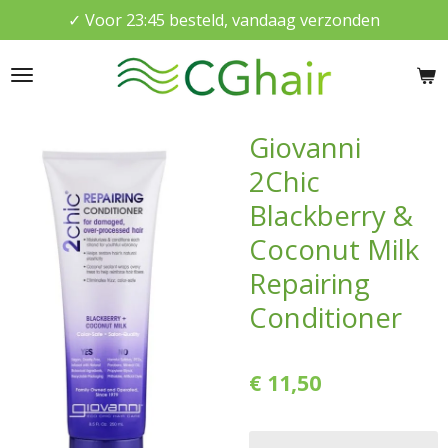
✓ Voor 23:45 besteld, vandaag verzonden
Ga
direct
naar
de
hoofdinhoud
Giovanni
2Chic
Blackberry &
Coconut Milk
Repairing
Conditioner
€ 11,50