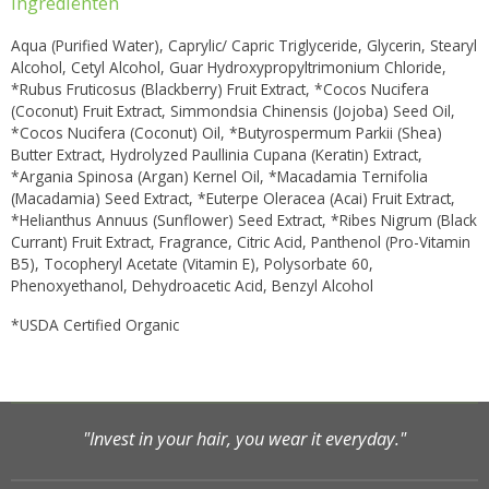
Ingrediënten
Aqua (Purified Water), Caprylic/ Capric Triglyceride, Glycerin, Stearyl
Alcohol, Cetyl Alcohol, Guar Hydroxypropyltrimonium Chloride,
*Rubus Fruticosus (Blackberry) Fruit Extract, *Cocos Nucifera
(Coconut) Fruit Extract, Simmondsia Chinensis (Jojoba) Seed Oil,
*Cocos Nucifera (Coconut) Oil, *Butyrospermum Parkii (Shea)
Butter Extract, Hydrolyzed Paullinia Cupana (Keratin) Extract,
*Argania Spinosa (Argan) Kernel Oil, *Macadamia Ternifolia
(Macadamia) Seed Extract, *Euterpe Oleracea (Acai) Fruit Extract,
*Helianthus Annuus (Sunflower) Seed Extract, *Ribes Nigrum (Black
Currant) Fruit Extract, Fragrance, Citric Acid, Panthenol (Pro-Vitamin
B5), Tocopheryl Acetate (Vitamin E), Polysorbate 60,
Phenoxyethanol, Dehydroacetic Acid, Benzyl Alcohol
*USDA Certified Organic
"Invest in your hair, you wear it everyday."