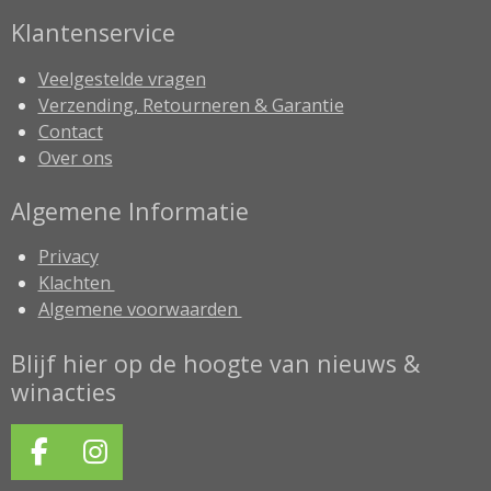
Klantenservice
Veelgestelde vragen
Verzending, Retourneren & Garantie
Contact
Over ons
Algemene Informatie
Privacy
Klachten
Algemene voorwaarden
Blijf hier op de hoogte van nieuws &
winacties
F
I
a
n