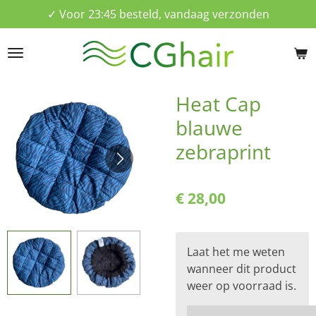
✓ Voor 23:45 besteld, vandaag verzonden
Ga
direct
naar
de
hoofdinhoud
Heat Cap
blauwe
zebraprint
€ 28,00
Laat het me weten
wanneer dit product
weer op voorraad is.