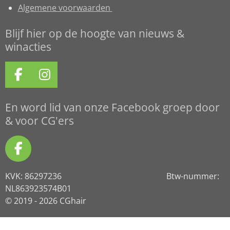
Algemene voorwaarden
Blijf hier op de hoogte van nieuws &
winacties
F
I
a
n
c
s
En word lid van onze Facebook groep door
e
t
& voor CG'ers
b
a
o
g
F
o
r
a
k
a
KVK: 86297236 Btw-nummer:
c
m
NL863923574B01
e
© 2019 - 2026 CGhair
b
o
o