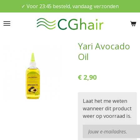
✓ Voor 23:45 besteld, vandaag verzonden
Ga
direct
naar
de
hoofdinhoud
Yari Avocado
Oil
€ 2,90
Laat het me weten
wanneer dit product
weer op voorraad is.