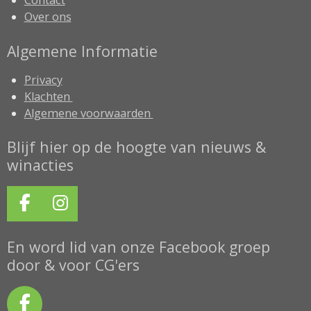
Contact
Over ons
Algemene Informatie
Privacy
Klachten
Algemene voorwaarden
Blijf hier op de hoogte van nieuws &
winacties
F
I
a
n
c
s
En word lid van onze Facebook groep
e
t
door & voor CG'ers
b
a
o
g
F
o
r