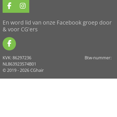
F
I
a
n
c
s
En word lid van onze Facebook groep door
e
t
& voor CG'ers
b
a
o
g
F
o
r
a
k
a
KVK: 86297236 Btw-nummer:
c
m
NL863923574B01
e
© 2019 - 2026 CGhair
b
o
o
k