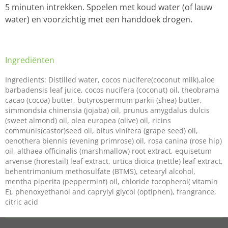
5 minuten intrekken. Spoelen met koud water (of lauw
water) en voorzichtig met een handdoek drogen.
Ingrediënten
Ingredients: Distilled water, cocos nucifere(coconut milk),aloe
barbadensis leaf juice, cocos nucifera (coconut) oil, theobrama
cacao (cocoa) butter, butyrospermum parkii (shea) butter,
simmondsia chinensia (jojaba) oil, prunus amygdalus dulcis
(sweet almond) oil, olea europea (olive) oil, ricins
communis(castor)seed oil, bitus vinifera (grape seed) oil,
oenothera biennis (evening primrose) oil, rosa canina (rose hip)
oil, althaea officinalis (marshmallow) root extract, equisetum
arvense (horestail) leaf extract, urtica dioica (nettle) leaf extract,
behentrimonium methosulfate (BTMS), cetearyl alcohol,
mentha piperita (peppermint) oil, chloride tocopherol( vitamin
E), phenoxyethanol and caprylyl glycol (optiphen), frangrance,
citric acid