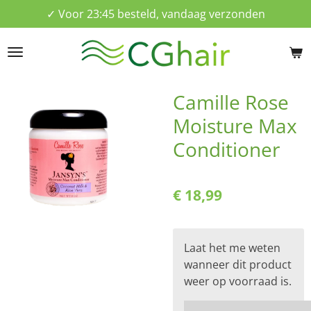
✓ Voor 23:45 besteld, vandaag verzonden
Ga
direct
naar
de
hoofdinhoud
Camille Rose
Moisture Max
Conditioner
€ 18,99
Laat het me weten
wanneer dit product
weer op voorraad is.