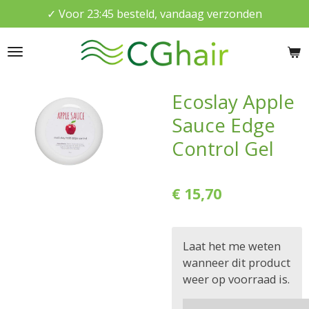
✓ Voor 23:45 besteld, vandaag verzonden
Ga
direct
naar
de
hoofdinhoud
Ecoslay Apple
Sauce Edge
Control Gel
€ 15,70
Laat het me weten
wanneer dit product
weer op voorraad is.