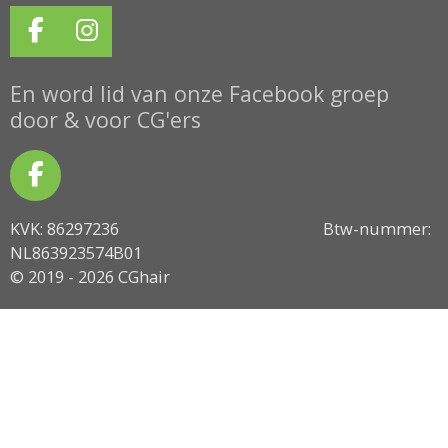
F
I
a
n
c
s
En word lid van onze Facebook groep
e
t
door & voor CG'ers
b
a
o
g
F
o
r
a
k
a
KVK: 86297236 Btw-nummer:
c
m
NL863923574B01
e
© 2019 - 2026 CGhair
b
o
o
k