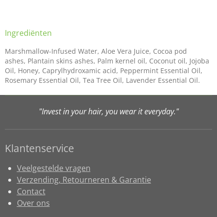
Ingrediënten
Marshmallow-Infused Water, Aloe Vera Juice, Cocoa pod
ashes, Plantain skins ashes, Palm kernel oil, Coconut oil, Jojoba
Oil, Honey, Caprylhydroxamic acid, Peppermint Essential Oil,
Rosemary Essential Oil, Tea Tree Oil, Lavender Essential Oil.
"Invest in your hair, you wear it everyday."
Klantenservice
Veelgestelde vragen
Verzending, Retourneren & Garantie
Contact
Over ons