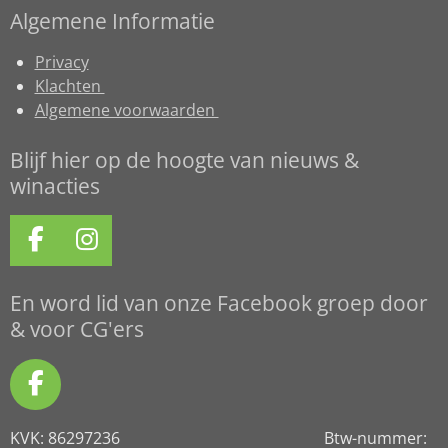
Algemene Informatie
Privacy
Klachten
Algemene voorwaarden
Blijf hier op de hoogte van nieuws &
winacties
F
I
a
n
c
s
En word lid van onze Facebook groep door
e
t
& voor CG'ers
b
a
o
g
F
o
r
a
k
a
KVK: 86297236 Btw-nummer:
c
m