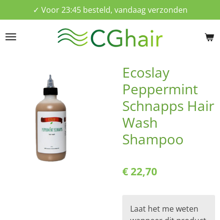
✓ Voor 23:45 besteld, vandaag verzonden
Ga
direct
naar
de
hoofdinhoud
Ecoslay
Peppermint
Schnapps Hair
Wash
Shampoo
€ 22,70
Laat het me weten