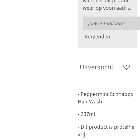
wanneer dit product
weer op voorraad is.
Verzenden
Uitverkocht
- Peppermint Schnapps
Hair Wash
- 237ml
- Dit product is proteïne
vrij