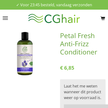
✓ Voor 23:45 besteld, vandaag verzonden
Ga
direct
naar
de
hoofdinhoud
Petal Fresh
Anti-Frizz
Conditioner
€ 6,85
Laat het me weten
wanneer dit product
weer op voorraad is.