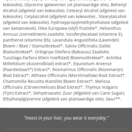
kokosolie), Glycerine (gewonnen uit plantaardige olie), Behenyl
Alcohol (afgeleid van kokosolie), Cetearyl Alcohol (afgeleid van
kokosolie), Cetylalcohol (afgeleid van kokosolie) , Stearylalcohol
(afgeleid van kokosolie), hydroxypropylmethylcellulose (afgeleid
van katoenvezel), Olea Europaea (olijf) fruitolie*, Helianthus
Annuus (zonnebloem) zaadolie, tocoferylacetaat (vitamine E),
panthenol (vitamine B5), Lavandula Angustifolia (Lavendel)
Bloem / Blad / Stamuittreksel*, Salvia Officinalis (Salie)
Bladuittreksel*, Orbignya Oleifera (Babassu) Zaadolie,
Tussilago Farfara (Klein hoefblad) Bloemuittreksel*, Achillea
Millefolium (duizendblad) extract*, Equisetum Arvense
(Paardestaart*) Extract*, Rosmarinus Officinalis (Rozemarijn)
Blad Extract*, Althaea Officinalis (Marshmallow) Root Extract*,
Chamomilla Recutita (Kamille) Bloem Extract*, Melissa
Officinalis (Citroenmelisse) Blad Extract*, Thymus Vulgaris
(Tijm) Extract*, Dehydroacetic Zuur (Afgeleid van Cane Sugar),
Ethylhexylglycerine (afgeleid van plantaardige olie), Geur**.
"Invest in your hair, you wear it everyday."