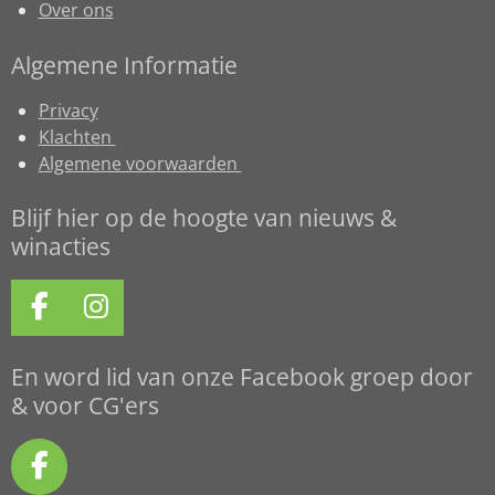
Over ons
Algemene Informatie
Privacy
Klachten
Algemene voorwaarden
Blijf hier op de hoogte van nieuws &
winacties
F
I
a
n
c
s
En word lid van onze Facebook groep door
e
t
& voor CG'ers
b
a
o
g
F
o
r