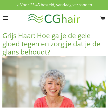
✓ Voor 23:45 besteld, vandaag verzonden
Ga
direct
naar
de
hoofdinhoud
Grijs Haar: Hoe ga je de gele
gloed tegen en zorg je dat je de
glans behoudt?