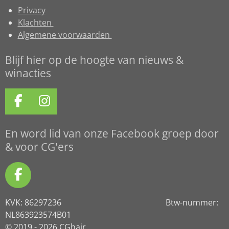
Privacy
Klachten
Algemene voorwaarden
Blijf hier op de hoogte van nieuws &
winacties
F
I
a
n
c
s
En word lid van onze Facebook groep door
e
t
& voor CG'ers
b
a
o
g
F
o
r
a
k
a
KVK: 86297236 Btw-nummer:
c
m
NL863923574B01
e
© 2019 - 2026 CGhair