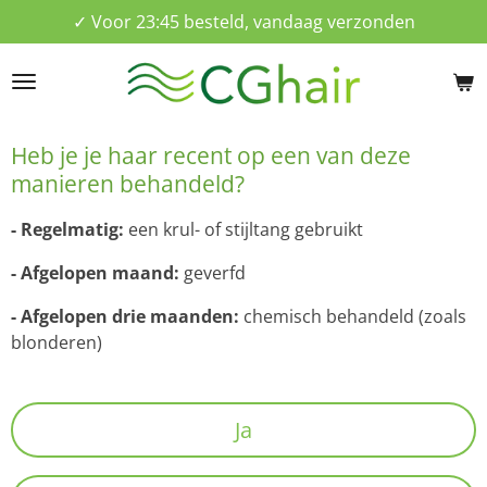
✓ Voor 23:45 besteld, vandaag verzonden
Ga
direct
naar
de
hoofdinhoud
Heb je je haar recent op een van deze
manieren behandeld?
- Regelmatig:
een krul- of stijltang gebruikt
- Afgelopen maand:
geverfd
- Afgelopen drie maanden:
chemisch behandeld (zoals
blonderen)
Ja